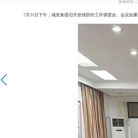
发布时间：20
7月31日下午，城发集团召开疫情防控工作调度会。会议由董事长