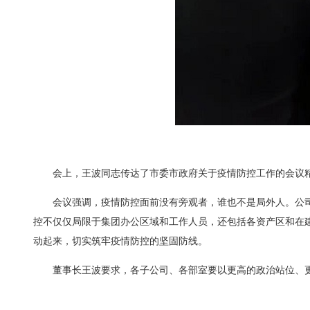
会上，王波同志传达了市委市政府关于疫情防控工作的会
会议强调，疫情防控面前没有旁观者，谁也不是局外人。公司
控不仅仅局限于集团办公区域和工作人员，还包括各资产区和在建工地
动起来，切实筑牢疫情防控的坚固防线。
董事长王波要求，各子公司、各部室要以更高的政治站位