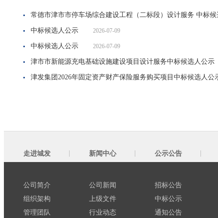
常德市津市市停车场综合建设工程（二标段）设计服务 中标候
中标候选人公示
2026-07-09
中标候选人公示
2026-07-09
津市市新能源充电基础设施建设项目设计服务中标候选人公示
津发集团2026年固定资产财产保险服务购买项目中标候选人公
走进城发
新闻中心
公示公告
公司简介
公司新闻
招标公告
组织架构
上级文件
中标公示
管理团队
行业动态
通知公告