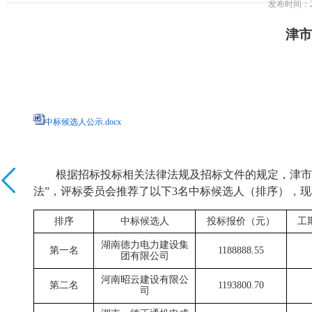
发布时间：2
津市
中标候选人公示.docx
根据招标投标相关法律法规及招标文件的规定，
津市
法”，评标委员会推荐了以下3名中标候选人（排序），现将
排序
中标候选人
投标报价（元）
工
湖南德力电力建设集
第一名
1188888.55
团有限公司
河南昭云建设有限公
第二名
1193800.70
司