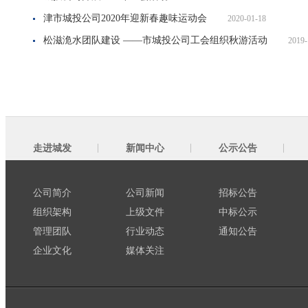
津市城投公司2020年迎新春趣味运动会
2020-01-18
松滋洈水团队建设 ——市城投公司工会组织秋游活动
2019-
走进城发
新闻中心
公示公告
公司简介
公司新闻
招标公告
组织架构
上级文件
中标公示
管理团队
行业动态
通知公告
企业文化
媒体关注