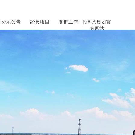
公示公告
经典项目
党群工作
j9直营集团官
方网站