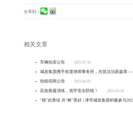
分享到：
相关文章
车辆拍卖公告
2025-07-30
城发集团携手权度律师事务所，共筑法治新篇章——
拍租招商公告
2025-04-03
应急救援演练，筑牢安全防线！
2025-03-20
“植”此青绿 共“树”美好 | 津市城发集团积极参与2