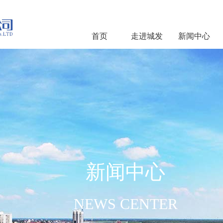
首页
走进城发
新闻中心
新闻中心
NEWS CENTER