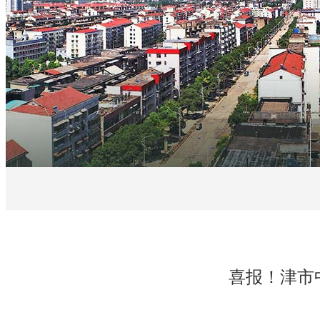
喜报！津市