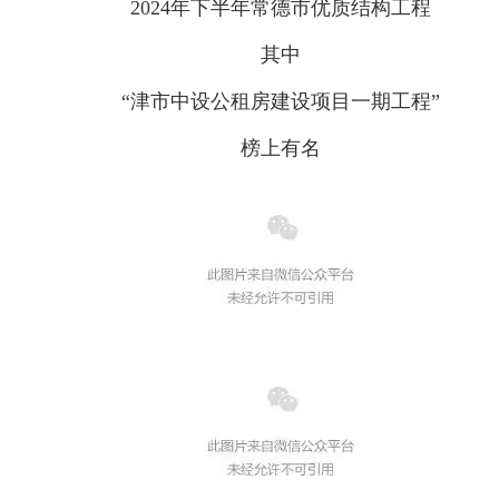
2024年下半年常德市优质结构工程
其中
“津市中设公租房建设项目一期工程”
榜上有名