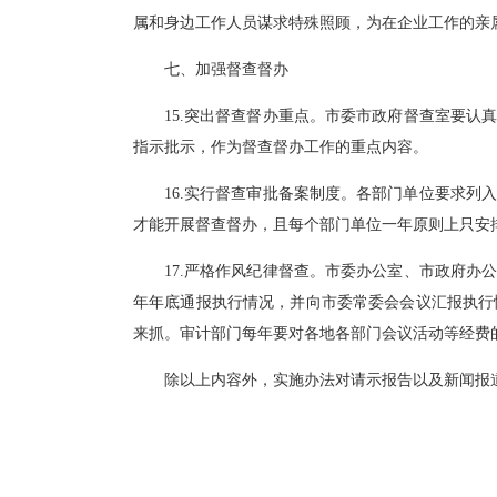
属和身边工作人员谋求特殊照顾，为在企业工作的亲属提
七、加强督查督办
15.突出督查督办重点。市委市政府督查室要认真
指示批示，作为督查督办工作的重点内容。
16.实行督查审批备案制度。各部门单位要求列入
才能开展督查督办，且每个部门单位一年原则上只安排1次
17.严格作风纪律督查。市委办公室、市
年年底通报执行情况，并向市委常委会会议汇报执行情况
来抓。审计部门每年要对各地各部门会议活动等经费的使用
除以上内容外，实施办法对请示报告以及新闻报道等还作出