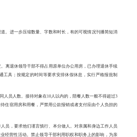
。进一步压缩数量、字数和时长，有的可视情况刊播简短消
规定。离退休领导干部不得占用原单位办公用房，已办理退休手续
坐交通工具；按规定的时间等要求安排休假休息，实行严格报批制
和其他陪同人员人数。接待对象在10人以内的，陪餐人数一般不得超过3
准安排接待住宿用房和用餐，严禁用公款报销或者支付应由个人负担的
作人员，要求他们谨言慎行、本分做人。对亲属和身边工作人员
性活动。禁止领导干部利用职权和职务上的影响，为亲