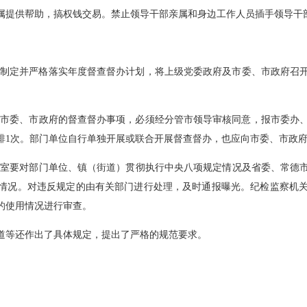
供帮助，搞权钱交易。禁止领导干部亲属和身边工作人员插手领导干部职权
制定并严格落实年度督查督办计划，将上级党委政府及市委、市政府召
市委、市政府的督查督办事项，必须经分管市领导审核同意，报市委办、
。部门单位自行单独开展或联合开展督查督办，也应向市委、市政府督
政府办公室要对部门单位、镇（街道）贯彻执行中央八项规定情况及省委、常德市
。对违反规定的由有关部门进行处理，及时通报曝光。纪检监察机关要
情况进行审查。
了具体规定，提出了严格的规范要求。