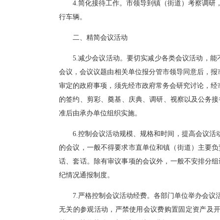
4.简化接待工作。市领导到镇（街道）考察调研，不
行车辆。
二、精简会议活动
5.减少会议活动。要切实减少各类会议活动
会议，会议议题由相关单位报分管市领导同意后，报市委办
审定的政府事项，须先经市政府常务会研究讨论
的签约、剪彩、奠基、庆典、调研、视察
准后由承办单位组织实施。
6.控制会议活动规模、规格和时间，提高会议活动效
的会议，一般不得要求市直单位和镇（街道）主要负责人参
话、套话。除有审议事项的会议外，一般不安排
纪情况通报制度。
7.严格控制会议活动经费。各部门单位举办会议活动
无关的参观活动，严禁使用会议费购置固定资产及开支与会