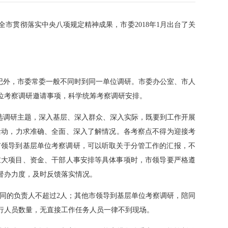
】
市贯彻落实中央八项规定精神成果，市委2018年1月出台了关
外，市委常委一般不同时到同一单位调研。市委办公室、市人
基层单位考察调研邀请事项，科学统筹考察调研安排。
题，深入基层、深入群众、深入实际，既要到工作开展
，力求准确、全面、深入了解情况。各考察点不得为迎接考
他市领导到基层单位考察调研，可以听取关于分管工作的汇报，不
目、资金、干部人事安排等具体事项时，市领导要严格遵
力度，及时反馈落实情况。
）陪同的负责人不超过2人；其他市领导到基层单位考察调研，陪同
减少随行人员数量，无直接工作任务人员一律不到现场。