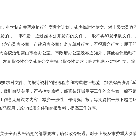
工作，科学制定并严格执行年度发文计划，减少临时性发文。对上级
的，一律不发；通过媒体公开发布的文件，一般不再印发纸质文件
、市政府（含市委办公室、市政府办公室）名义单独行文，不得联合行文；
大会议活动需由市委办公室、市政府办公室发布通知外，其他会议活动不得以
街道）发布指令性公文或在公文中提出指令性要求；临时机构不对外行文。除市委
按要求对文件、简报等资料的报送程序和格式进行规范，加强综合协调和审核把关
性，做到简明实用，严格控制篇幅，部署某领域重要工作的文件稿一
、问题和工作意见建议等内容，减少一般性工作情况汇报，每期篇幅一般
，减少纸质文件和简报资料，提高工作效率。
全面从严治党的部署要求，确保政令畅通。对于上级及市委重大决策部署