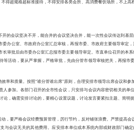
得超规格超标准接待，不得安排各类会所、高消费餐饮场所，不上高档菜肴
，能不开的会议坚决不开，能合并的会议坚决合并，能一次性会议传达到
公室、市政府办公室汇总审核，再报市委、市政府主要领
，经市长审批后由市委办公室汇总报市委主要领导审定。市直单位召开的本系统全市
以及公务接待等活动，要从严掌握，严格审批，先由分管市领导审核把关，再报市
率和质量。按照“谁分管谁出席”原则，合理安排市领导出席会议和参加
加。各部门召开的全市性会议，只安排与会议内容密切相关的单位
分组讨论，确需安排讨论的，要精心设置议题，讨论发言要紧扣主题
，要严格会议经费预算管理，厉行节约，反对铺张浪费。严禁提高
议无关的其他费用。应安排本单位或本系统内部或财政部门确定的会议定